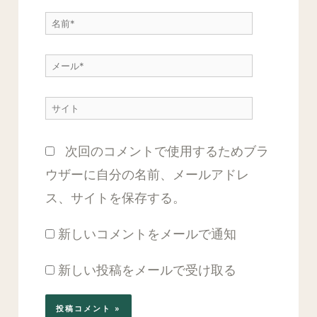
に
名
入
前
力…
メ
*
ー
サ
ル
イ
*
次回のコメントで使用するためブラ
ト
ウザーに自分の名前、メールアドレ
ス、サイトを保存する。
新しいコメントをメールで通知
新しい投稿をメールで受け取る