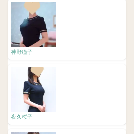
神野瞳子
夜久桜子