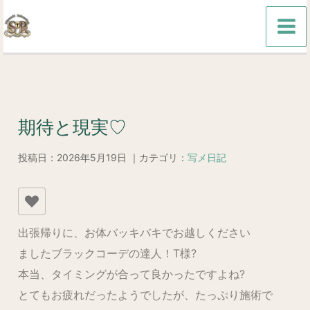
内
容
を
ス
キ
ッ
期待と現実♡
プ
投稿日：2026年5月19日 ｜カテゴリ：
写メ日記
出張帰りに、お体バッキバキでお越しください
ましたブラックコーデの達人！T様?
本当、タイミングが合って良かったですよね?
とてもお疲れだったようでしたが、たっぷり施術で