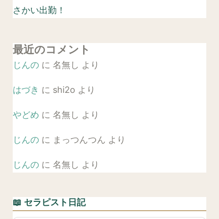
さかい出勤！
最近のコメント
じんの
に
名無し
より
はづき
に
shi2o
より
やどめ
に
名無し
より
じんの
に
まっつんつん
より
じんの
に
名無し
より
📖 セラピスト日記