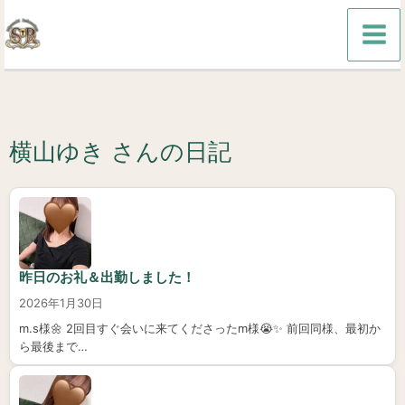
内
容
を
ス
キ
横山ゆき さんの日記
ッ
プ
昨日のお礼＆出勤しました！
2026年1月30日
m.s様🌼 2回目すぐ会いに来てくださったm様😭✨️ 前回同様、最初か
ら最後まで…