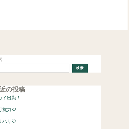
ご予約はこちら
索
検索
近の投稿
カイ出勤！
可抗力♡
リハリ♡