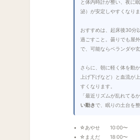
と体内時計が整い、夜に
泌）が安定しやすくなり
おすすめは、起床後30分
過ごすこと。曇りでも屋
で、可能ならベランダや
さらに、朝に軽く体を動
上げ下げなど）と血流が
すくなります。
「最近リズムが乱れてる
い動き
で、眠りの土台を
☆あやせ 10:00〜
☆まえだ 18:00〜