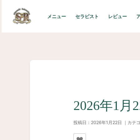
内
容
メニュー
セラピスト
レビュー
を
ス
キ
ッ
プ
2026年1月
投稿日：2026年1月22日 ｜カテ