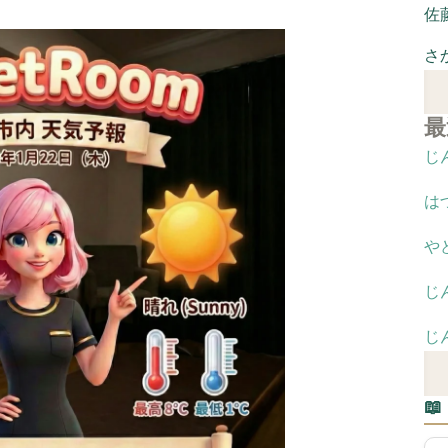
佐
さ
最
じ
は
や
じ
じ
