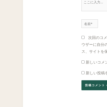
こ
こ
に
入
名
力…
前
*
次回のコ
ウザーに自分
ス、サイトを
新しいコメ
新しい投稿