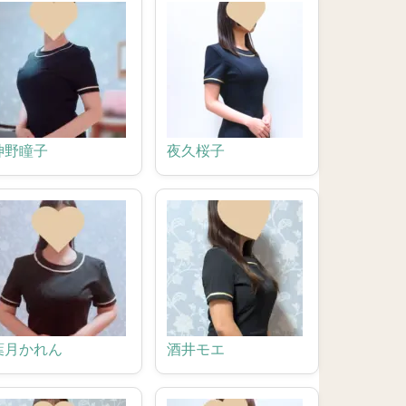
神野瞳子
夜久桜子
葉月かれん
酒井モエ