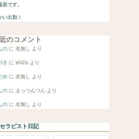
藤葵です。
かい出勤！
近のコメント
んの
に
名無し
より
づき
に
shi2o
より
どめ
に
名無し
より
んの
に
まっつんつん
より
んの
に
名無し
より
 セラピスト日記