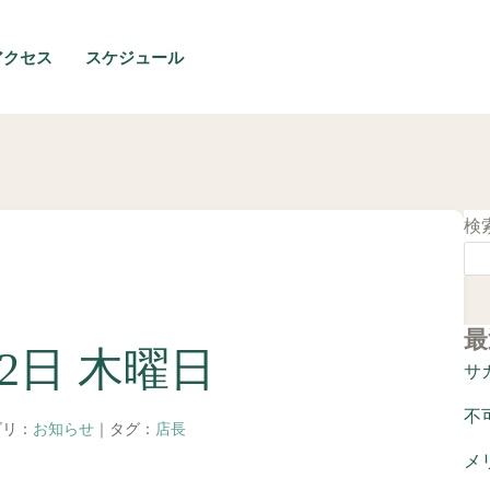
アクセス
スケジュール
検
最
22日 木曜日
サ
不
ゴリ：
お知らせ
｜タグ：
店長
メ