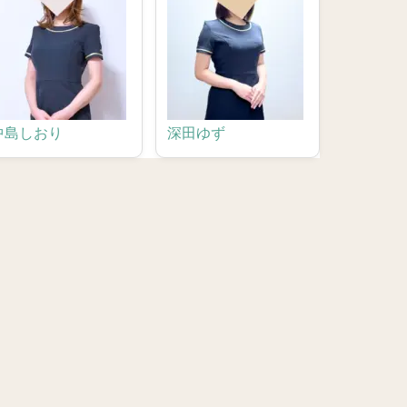
中島しおり
深田ゆず