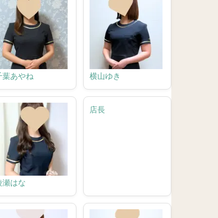
千葉あやね
横山ゆき
店長
綾瀬はな