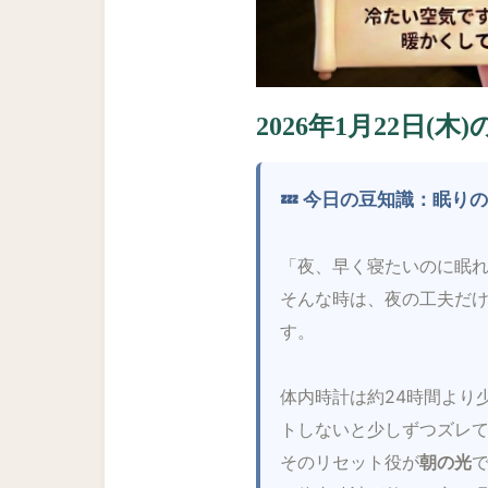
2026年1月22日(木
💤 今日の豆知識：眠り
「夜、早く寝たいのに眠れ
そんな時は、夜の工夫だ
す。
体内時計は約24時間より
トしないと少しずつズレ
そのリセット役が
朝の光