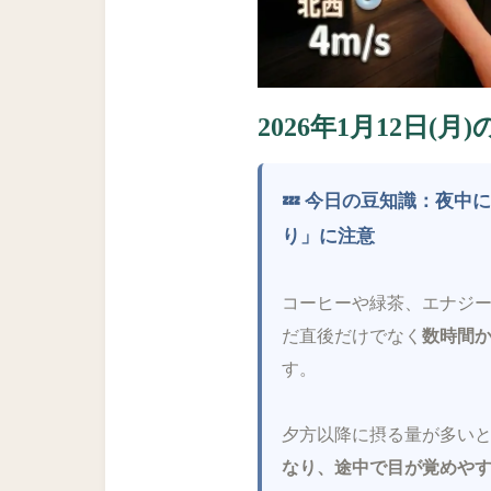
2026年1月12日(月
💤 今日の豆知識：夜中
り」に注意
コーヒーや緑茶、エナジ
だ直後だけでなく
数時間
す。
夕方以降に摂る量が多い
なり、途中で目が覚めや