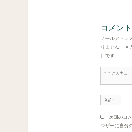
コメン
メールアドレ
りません。
※
目です
こ
こ
に
入
名
力…
前
*
次回のコ
ウザーに自分