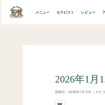
内
容
メニュー
セラピスト
レビュー
を
ス
キ
ッ
プ
2026年1月
投稿日：2026年1月12日 ｜カテ