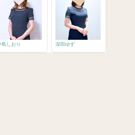
中島しおり
深田ゆず