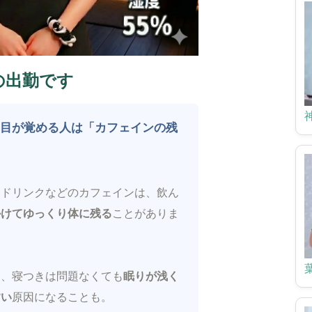
)の出勤です
に目が覚める人は「カフェインの残
ードリンクなどのカフェインは、飲ん
かけてゆっくり体に残る
ことがありま
と、寝つきは問題なくても
眠りが浅く
すい
原因になることも。