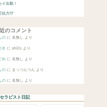
カイ出勤！
可抗力♡
近のコメント
んの
に
名無し
より
づき
に
shi2o
より
どめ
に
名無し
より
んの
に
まっつんつん
より
んの
に
名無し
より
 セラピスト日記