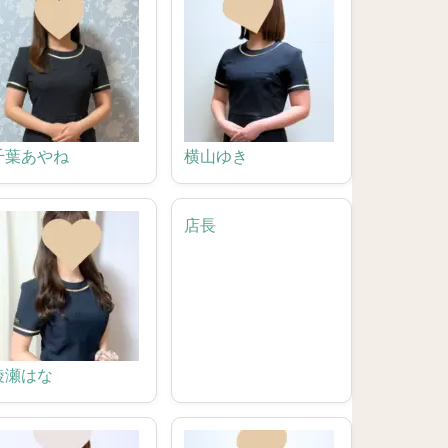
千葉あやね
横山ゆき
店長
綾瀬はな