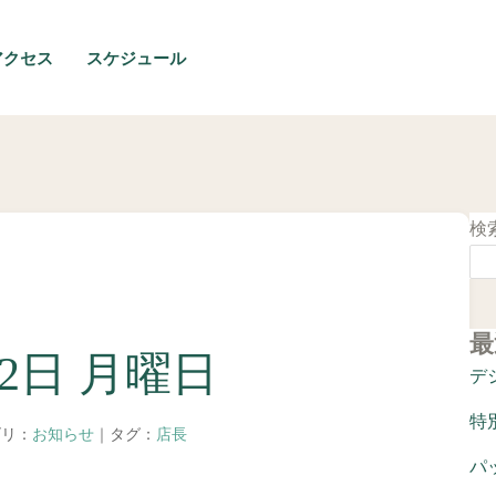
アクセス
スケジュール
検
最
12日 月曜日
デ
特
ゴリ：
お知らせ
｜タグ：
店長
パ