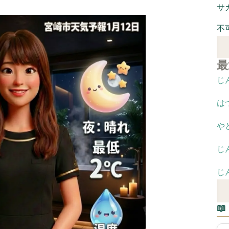
サ
不
最
じ
は
や
じ
じ
