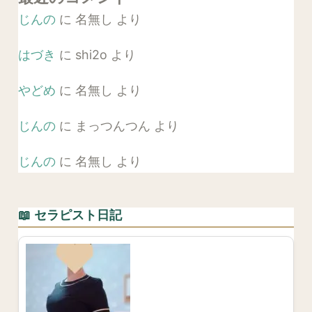
じんの
に
名無し
より
はづき
に
shi2o
より
やどめ
に
名無し
より
じんの
に
まっつんつん
より
じんの
に
名無し
より
📖 セラピスト日記