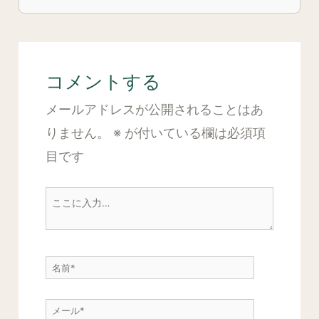
コメントする
メールアドレスが公開されることはあ
りません。
※
が付いている欄は必須項
目です
こ
こ
に
名
入
前
力…
メ
*