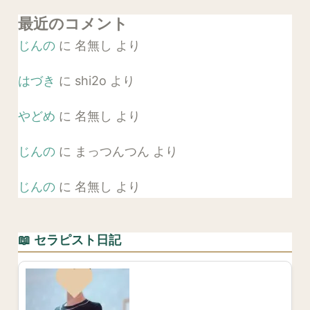
最近のコメント
じんの
に
名無し
より
はづき
に
shi2o
より
やどめ
に
名無し
より
じんの
に
まっつんつん
より
じんの
に
名無し
より
📖 セラピスト日記