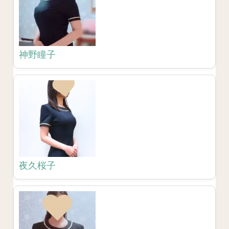
神野瞳子
夜久桜子