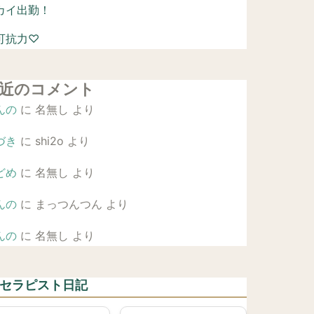
カイ出勤！
可抗力♡
近のコメント
んの
に
名無し
より
づき
に
shi2o
より
どめ
に
名無し
より
んの
に
まっつんつん
より
んの
に
名無し
より
 セラピスト日記