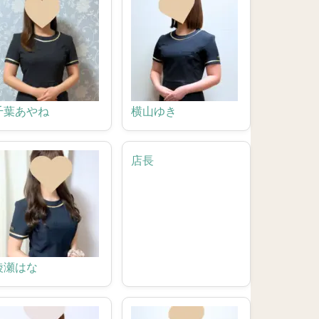
千葉あやね
横山ゆき
店長
綾瀬はな