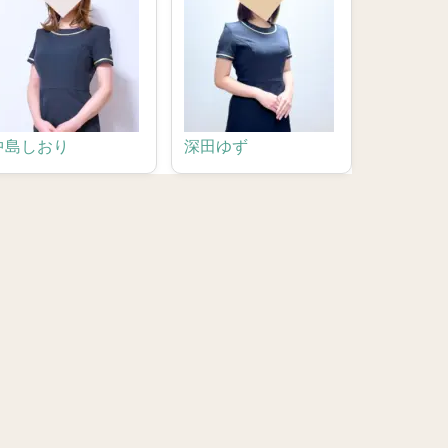
中島しおり
深田ゆず