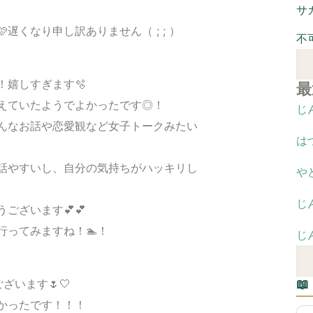
サ
遅くなり申し訳ありません（ ; ; ）
不
！嬉しすぎます🫧
最
えていたようでよかったです◎！
じ
んなお話や恋愛観など女子トークみたい
は
話やすいし、自分の気持ちがハッキリし
や
じ
ございます💕💕
行ってみますね！🏊！
じ
ざいます🌷🤍

かったです！！！