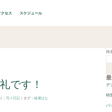
アクセス
スケジュール
検
最
礼です！
デ
特
ゴリ：
写メ日記
｜タグ：
綾瀬はな
パ