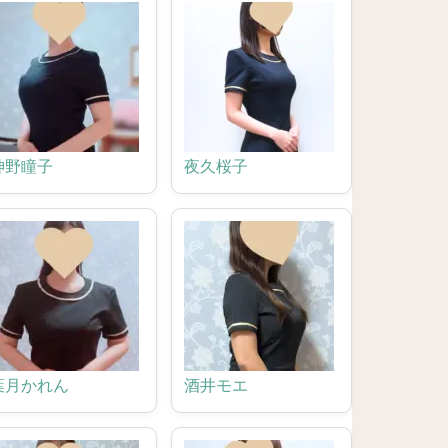
神野瞳子
夜久桜子
葉月かれん
酒井モエ