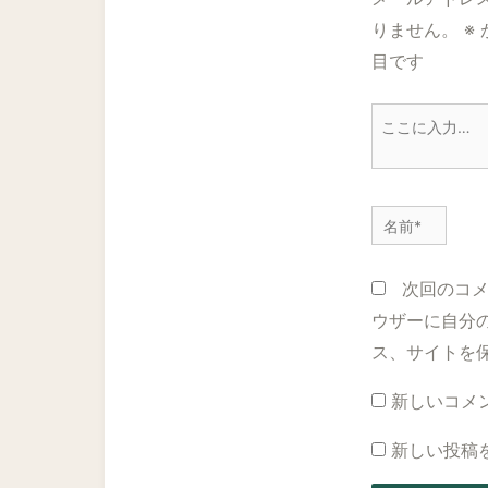
りません。
※
目です
こ
こ
に
入
名
力…
前
*
次回のコ
ウザーに自分
ス、サイトを
新しいコメ
新しい投稿