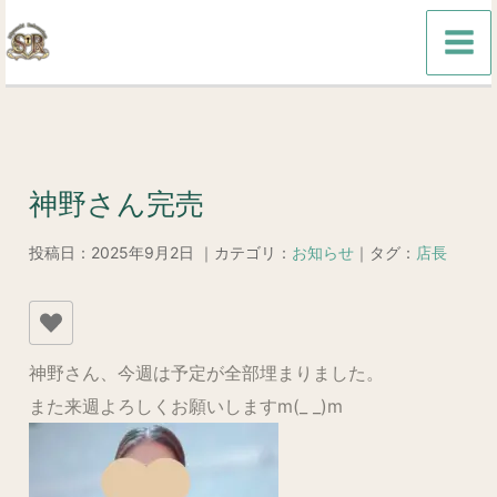
内
容
を
ス
キ
ッ
神野さん完売
プ
投稿日：2025年9月2日 ｜カテゴリ：
お知らせ
｜タグ：
店長
神野さん、今週は予定が全部埋まりました。
また来週よろしくお願いしますm(_ _)m