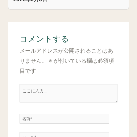
コメントする
メールアドレスが公開されることはあ
りません。
※
が付いている欄は必須項
目です
こ
こ
に
名
入
前
力…
メ