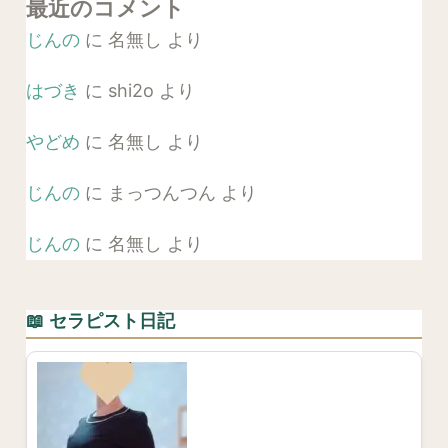
最近のコメント
じんの
に
名無し
より
はづき
に
shi2o
より
やどめ
に
名無し
より
じんの
に
まっつんつん
より
じんの
に
名無し
より
📖 セラピスト日記