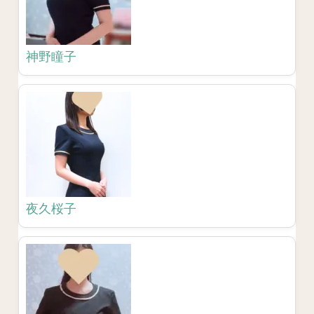
神野瞳子
夜久桜子