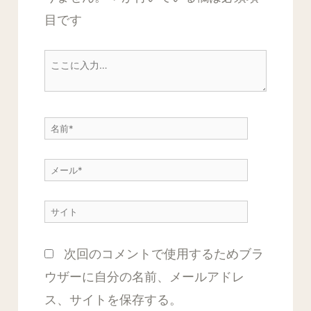
目です
こ
こ
に
名
入
前
力…
メ
*
ー
サ
ル
イ
*
次回のコメントで使用するためブラ
ト
ウザーに自分の名前、メールアドレ
ス、サイトを保存する。