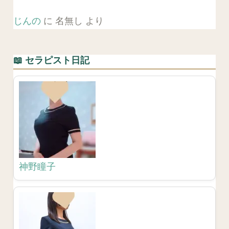
じんの
に
名無し
より
📖 セラピスト日記
神野瞳子