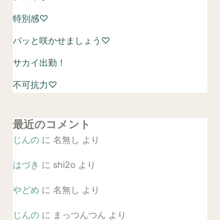
特別感♡
パッと咲かせましょう♡
サカイ出勤！
不可抗力♡
最近のコメント
じんの
に
名無し
より
はづき
に
shi2o
より
やどめ
に
名無し
より
じんの
に
まっつんつん
より