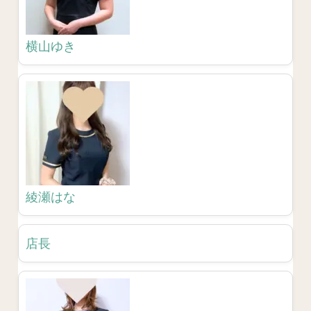
横山ゆき
綾瀬はな
店長