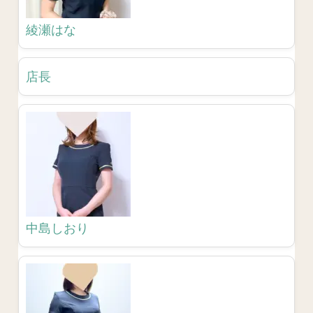
綾瀬はな
店長
中島しおり