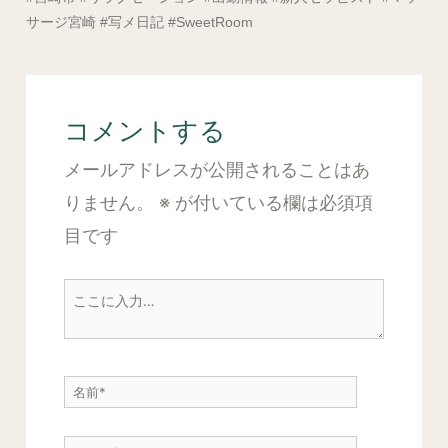
サージ宮崎 #写メ日記 #SweetRoom
コメントする
メールアドレスが公開されることはあ
りません。
※
が付いている欄は必須項
目です
こ
こ
に
名
入
前
力…