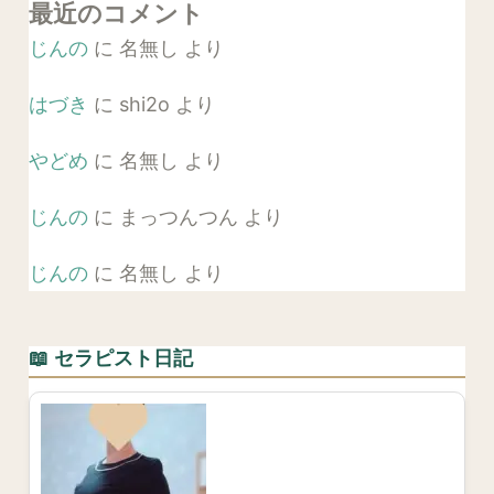
最近のコメント
じんの
に
名無し
より
はづき
に
shi2o
より
やどめ
に
名無し
より
じんの
に
まっつんつん
より
じんの
に
名無し
より
📖 セラピスト日記