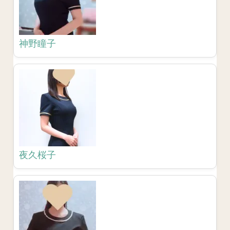
神野瞳子
夜久桜子