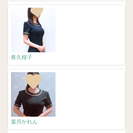
夜久桜子
葉月かれん