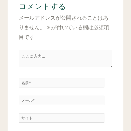
コメントする
メールアドレスが公開されることはあ
りません。
※
が付いている欄は必須項
目です
こ
こ
に
名
入
前
力…
メ
*
ー
サ
ル
イ
*