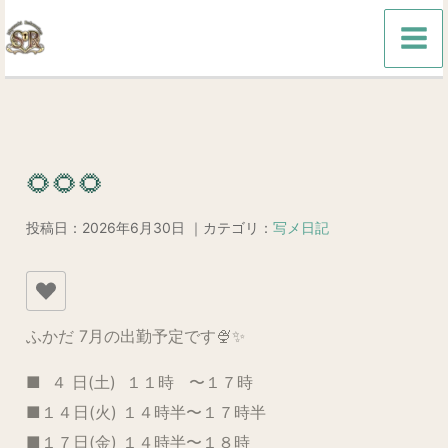
内
容
を
ス
キ
ッ
🌻🌻🌻
プ
投稿日：2026年6月30日 ｜カテゴリ：
写メ日記
ふかだ 7月の出勤予定です🍨✨
■ ４ 日(土) １１時 〜１７時
■１４日(火) １４時半〜１７時半
■１７日(金) １４時半〜１８時