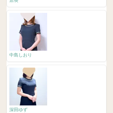
店長
中島しおり
深田ゆず