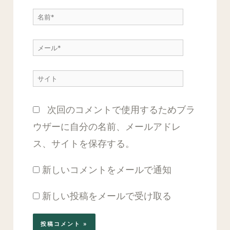
に
名
入
前
力…
メ
*
ー
サ
ル
イ
*
次回のコメントで使用するためブラ
ト
ウザーに自分の名前、メールアドレ
ス、サイトを保存する。
新しいコメントをメールで通知
新しい投稿をメールで受け取る