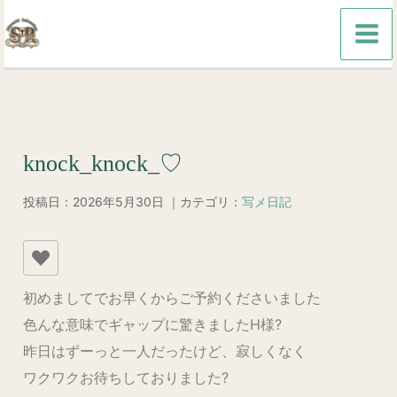
内
容
を
ス
キ
ッ
knock_knock_♡
プ
投稿日：2026年5月30日 ｜カテゴリ：
写メ日記
初めましてでお早くからご予約くださいました
色んな意味でギャップに驚きましたH様?
昨日はずーっと一人だったけど、寂しくなく
ワクワクお待ちしておりました?