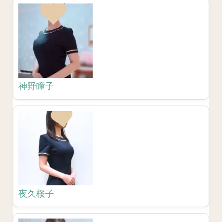
神野瞳子
夜久桜子