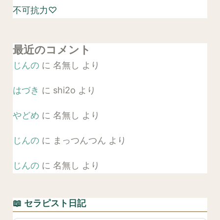
不可抗力♡
最近のコメント
じんの
に
名無し
より
はづき
に
shi2o
より
やどめ
に
名無し
より
じんの
に
まっつんつん
より
じんの
に
名無し
より
📖 セラピスト日記