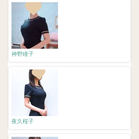
神野瞳子
夜久桜子