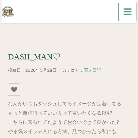
内
容
を
ス
キ
ッ
DASH_MAN♡
プ
投稿日：2026年5月28日 ｜カテゴリ：
写メ日記
なんかいつもダッシュしてるイメージが定着してる
もっと自信持っていいよって言いたくなるR様?
こちらに来られてたようでお会いできて良かった?
やる気スイッチ入れる方法、見つかったら私にも