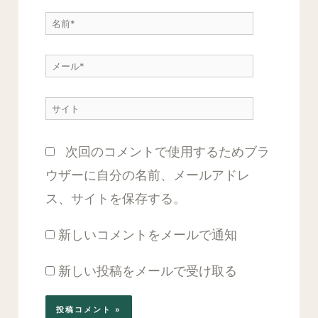
に
名
入
前
力…
メ
*
ー
サ
ル
イ
*
次回のコメントで使用するためブラ
ト
ウザーに自分の名前、メールアドレ
ス、サイトを保存する。
新しいコメントをメールで通知
新しい投稿をメールで受け取る