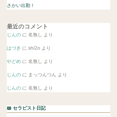
さかい出勤！
最近のコメント
じんの
に
名無し
より
はづき
に
shi2o
より
やどめ
に
名無し
より
じんの
に
まっつんつん
より
じんの
に
名無し
より
📖 セラピスト日記