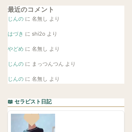
最近のコメント
じんの
に
名無し
より
はづき
に
shi2o
より
やどめ
に
名無し
より
じんの
に
まっつんつん
より
じんの
に
名無し
より
📖 セラピスト日記