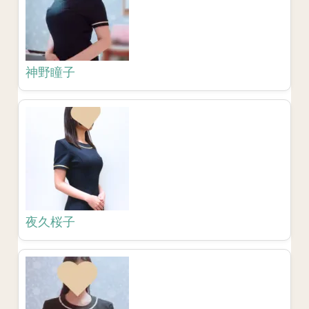
神野瞳子
夜久桜子