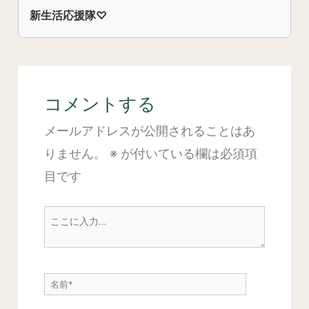
新生活応援隊♡
コメントする
メールアドレスが公開されることはあ
りません。
※
が付いている欄は必須項
目です
こ
こ
に
名
入
前
力…