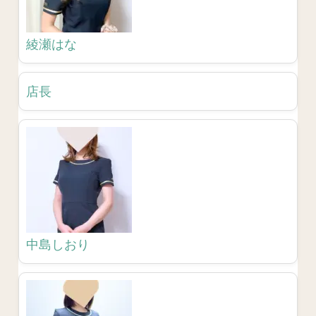
綾瀬はな
店長
中島しおり