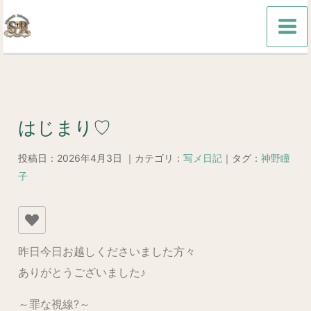
内
容
を
ス
キ
ッ
はじまり♡
プ
投稿日：2026年4月3日 ｜カテゴリ：
写メ日記
｜タグ：
神野瞳
子
昨日今日お越しくださいました方々
ありがとうございました♪
～罪な視線?～