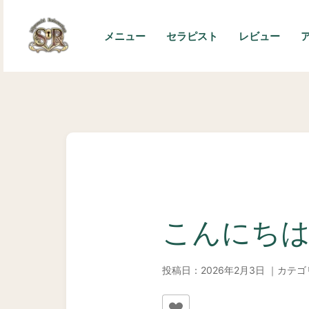
内
容
メニュー
セラピスト
レビュー
を
ス
キ
ッ
プ
こんにち
投稿日：2026年2月3日 ｜カテ