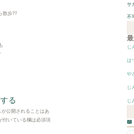
サ
散歩??
不
最
も
じ
?
は
や
じ
トする
じ
スが公開されることはあ
が付いている欄は必須項
