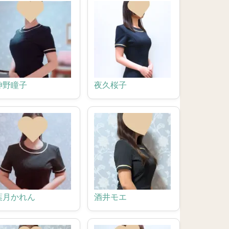
神野瞳子
夜久桜子
葉月かれん
酒井モエ