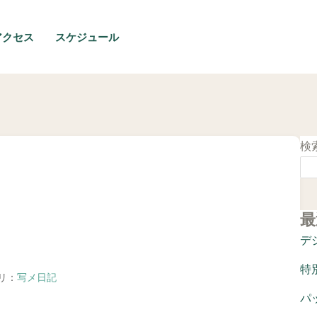
アクセス
スケジュール
検
最
は
デ
特
ゴリ：
写メ日記
パ