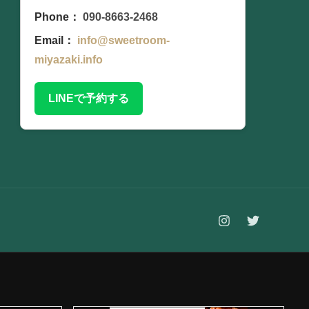
Phone：
090-8663-2468
Email：
info@sweetroom-
miyazaki.info
LINEで予約する