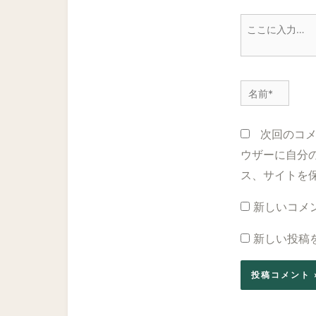
こ
こ
に
入
名
力…
前
*
次回のコ
ウザーに自分
ス、サイトを
新しいコメ
新しい投稿