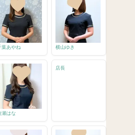
千葉あやね
横山ゆき
店長
綾瀬はな