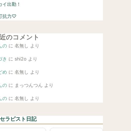
カイ出勤！
可抗力♡
近のコメント
んの
に
名無し
より
づき
に
shi2o
より
どめ
に
名無し
より
んの
に
まっつんつん
より
んの
に
名無し
より
 セラピスト日記