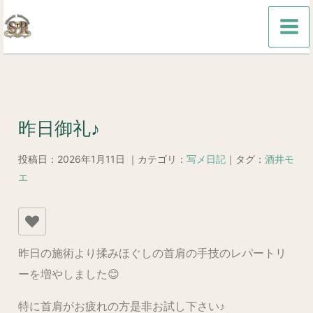
内
容
を
ス
キ
ッ
昨日御礼♪
プ
投稿日：2026年1月11日 ｜カテゴリ：
写メ日記
｜タグ：
酒井モ
エ
昨日の施術より揉みほぐしの首肩の手技のレパートリ
ーを増やしました😊
特に首肩がお疲れの方是非お試し下さい♪