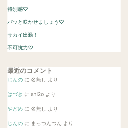
特別感♡
パッと咲かせましょう♡
サカイ出勤！
不可抗力♡
最近のコメント
じんの
に
名無し
より
はづき
に
shi2o
より
やどめ
に
名無し
より
じんの
に
まっつんつん
より