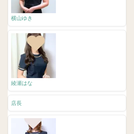
横山ゆき
綾瀬はな
店長