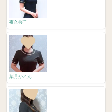
夜久桜子
葉月かれん