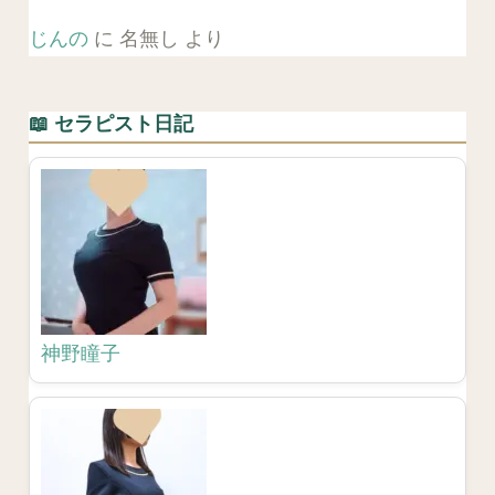
じんの
に
名無し
より
📖 セラピスト日記
神野瞳子