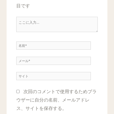
目です
こ
こ
に
名
入
前
力…
メ
*
ー
サ
ル
イ
*
次回のコメントで使用するためブラ
ト
ウザーに自分の名前、メールアドレ
ス、サイトを保存する。