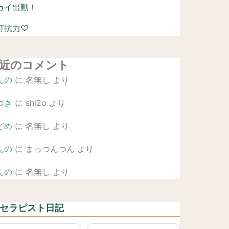
カイ出勤！
可抗力♡
近のコメント
んの
に
名無し
より
づき
に
shi2o
より
どめ
に
名無し
より
んの
に
まっつんつん
より
んの
に
名無し
より
 セラピスト日記