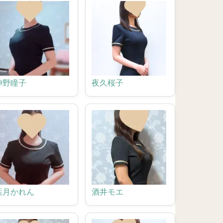
神野瞳子
夜久桜子
葉月かれん
酒井モエ