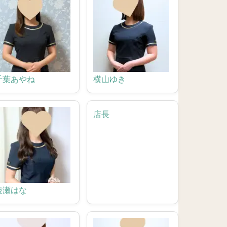
千葉あやね
横山ゆき
店長
綾瀬はな