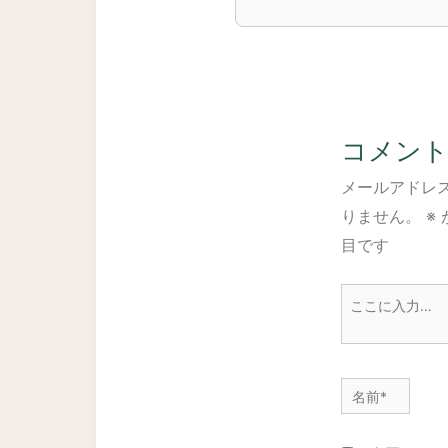
コメン
メールアドレ
りません。
※
目です
こ
こ
に
入
名
力…
前