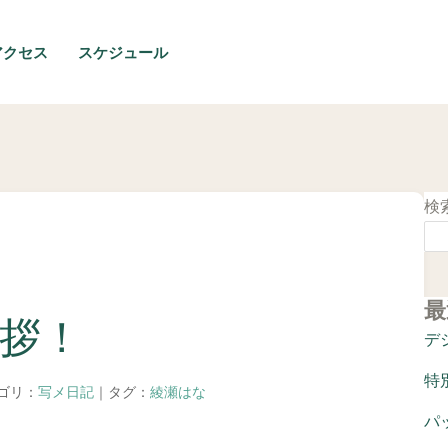
アクセス
スケジュール
検
最
拶！
デ
特
テゴリ：
写メ日記
｜タグ：
綾瀬はな
パ