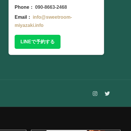
Phone：
090-8663-2468
Email：
info@sweetroom-
miyazaki.info
LINEで予約する