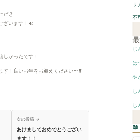
サ
ただき
不
ございます！🎀
最
じ
嬉しかったです！
は
ます！良いお年をお迎えください〜❣️
や
じ
じ
次の投稿 →

あけましておめでとうござい
ます！！