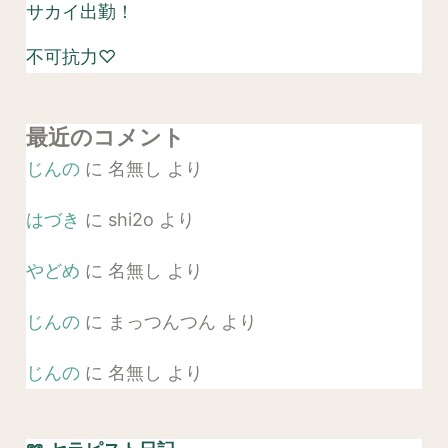
サカイ出勤！
不可抗力♡
最近のコメント
じんの
に
名無し
より
はづき
に
shi2o
より
やどめ
に
名無し
より
じんの
に
まっつんつん
より
じんの
に
名無し
より