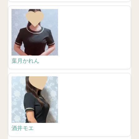
葉月かれん
酒井モエ