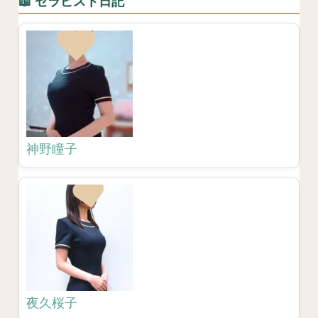
📖 セラピスト日記
神野瞳子
夜久桜子