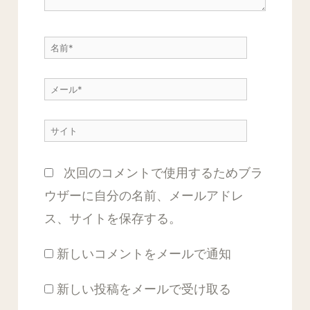
こ
に
名
入
前
力…
メ
*
ー
サ
ル
イ
*
次回のコメントで使用するためブラ
ト
ウザーに自分の名前、メールアドレ
ス、サイトを保存する。
新しいコメントをメールで通知
新しい投稿をメールで受け取る