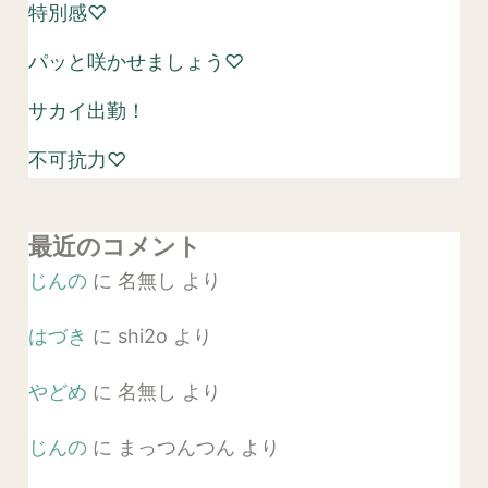
特別感♡
パッと咲かせましょう♡
サカイ出勤！
不可抗力♡
最近のコメント
じんの
に
名無し
より
はづき
に
shi2o
より
やどめ
に
名無し
より
じんの
に
まっつんつん
より