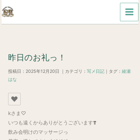
内
容
を
ス
キ
ッ
昨日のお礼っ！
プ
投稿日：2025年12月20日 ｜カテゴリ：
写メ日記
｜タグ：
綾瀬
はな
kさま♡
いつも遠くからありがとうございます❣️
飲み会明けのマッサージっ