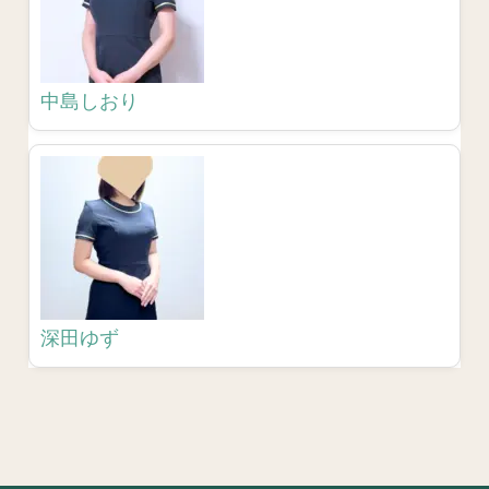
中島しおり
深田ゆず