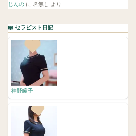
じんの
に
名無し
より
📖 セラピスト日記
神野瞳子