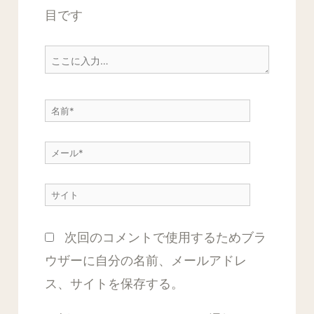
目です
こ
こ
に
名
入
前
力…
メ
*
ー
サ
ル
イ
*
次回のコメントで使用するためブラ
ト
ウザーに自分の名前、メールアドレ
ス、サイトを保存する。