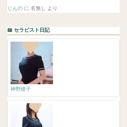
じんの
に
名無し
より
📖 セラピスト日記
神野瞳子