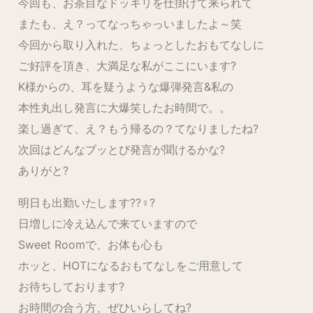
今回も、お茶目なドッキリを仕掛けて来られて
またも、え？ってなっちゃっいましたよ～笑
今回から取り入れた、ちょっとしたおもてなしに
ご好評を頂き、大満足な私がここにいます?
K様からの、耳を疑うような爆弾発言&私の
本性丸出し発言に大爆笑したお時間で。。
楽し過ぎて、え？もう帰るの？てなりましたね?
次回はどんなブッとび発言が聞けるかな?
ありがと?
明日も出勤いたします??♀?
日増しに冷え込んで来ていますので
Sweet Roomで、お体も心も
ホッと、HOTになるおもてなしをご用意して
お待ちしております?
お時間の合う方、ぜひいらしてね?