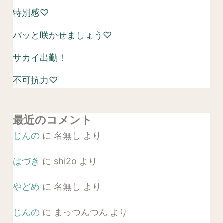
特別感♡
パッと咲かせましょう♡
サカイ出勤！
不可抗力♡
最近のコメント
じんの
に
名無し
より
はづき
に
shi2o
より
やどめ
に
名無し
より
じんの
に
まっつんつん
より