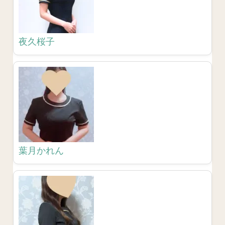
夜久桜子
葉月かれん