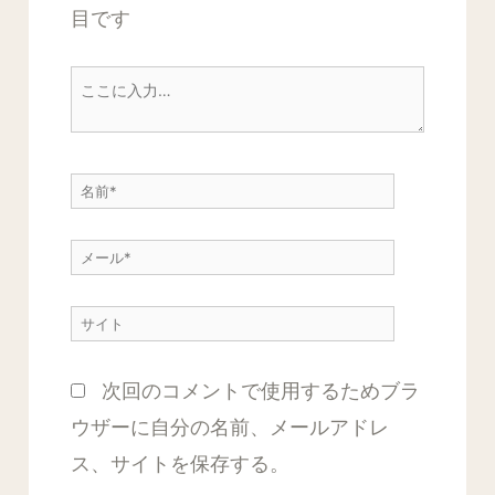
目です
こ
こ
に
名
入
前
力…
メ
*
ー
サ
ル
イ
*
次回のコメントで使用するためブラ
ト
ウザーに自分の名前、メールアドレ
ス、サイトを保存する。