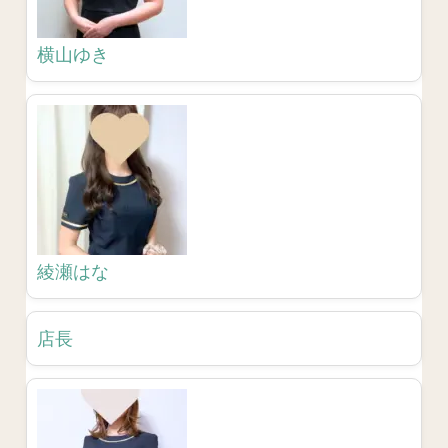
横山ゆき
綾瀬はな
店長