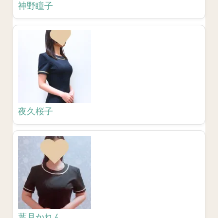
神野瞳子
夜久桜子
葉月かれん