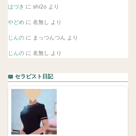
はづき
に
shi2o
より
やどめ
に
名無し
より
じんの
に
まっつんつん
より
じんの
に
名無し
より
📖 セラピスト日記