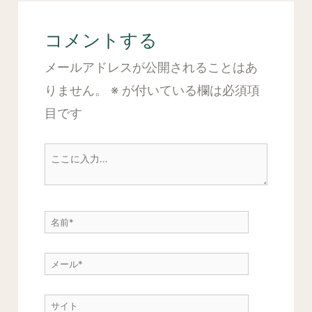
コメントする
メールアドレスが公開されることはあ
りません。
※
が付いている欄は必須項
目です
こ
こ
に
名
入
前
力…
メ
*
ー
サ
ル