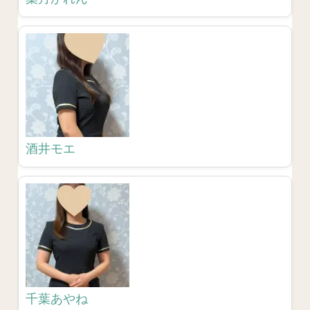
酒井モエ
千葉あやね