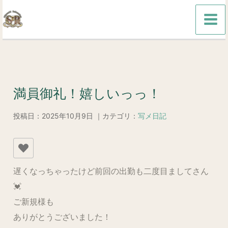
内
容
を
ス
キ
ッ
満員御礼！嬉しいっっ！
プ
投稿日：2025年10月9日 ｜カテゴリ：
写メ日記
遅くなっちゃったけど 前回の出勤も二度目ましてさん
💓
ご新規様も
ありがとうございました！