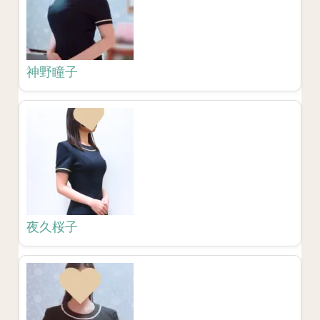
神野瞳子
夜久桜子