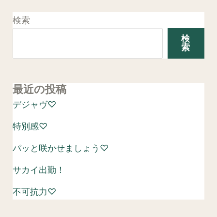
検索
検
索
最近の投稿
デジャヴ♡
特別感♡
パッと咲かせましょう♡
サカイ出勤！
不可抗力♡