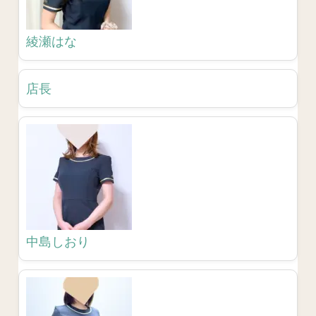
綾瀬はな
店長
中島しおり