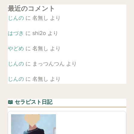
最近のコメント
じんの
に
名無し
より
はづき
に
shi2o
より
やどめ
に
名無し
より
じんの
に
まっつんつん
より
じんの
に
名無し
より
📖 セラピスト日記