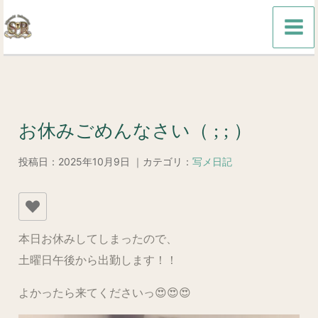
内
容
を
ス
キ
ッ
お休みごめんなさい（ ; ; ）
プ
投稿日：2025年10月9日 ｜カテゴリ：
写メ日記
本日お休みしてしまったので、
土曜日午後から出勤します！！
よかったら来てくださいっ😍😍😍