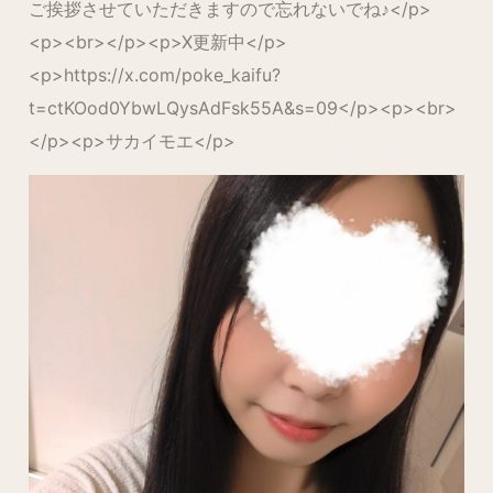
ご挨拶させていただきますので忘れないでね♪</p>
<p><br></p><p>X更新中</p>
<p>https://x.com/poke_kaifu?
t=ctKOod0YbwLQysAdFsk55A&s=09</p><p><br>
</p><p>サカイモエ</p>