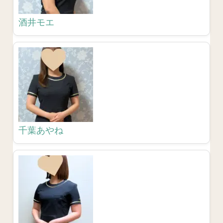
酒井モエ
千葉あやね