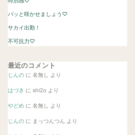
特別感♡
パッと咲かせましょう♡
サカイ出勤！
不可抗力♡
最近のコメント
じんの
に
名無し
より
はづき
に
shi2o
より
やどめ
に
名無し
より
じんの
に
まっつんつん
より