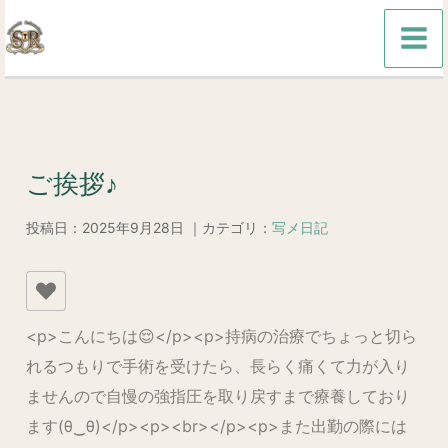
内
容
を
ス
キ
ッ
ご挨拶♪
プ
投稿日：2025年9月28日 ｜カテゴリ：
写メ日記
<p>こんにちは😌</p><p>持病の治療でちょっと切ら
れるつもりで手術を受けたら、長らく痛くて力が入り
ませんので自慢の強指圧を取り戻すまで療養しており
ます(⁠θ⁠‿⁠θ⁠)</p><p><br></p><p>また出勤の際には