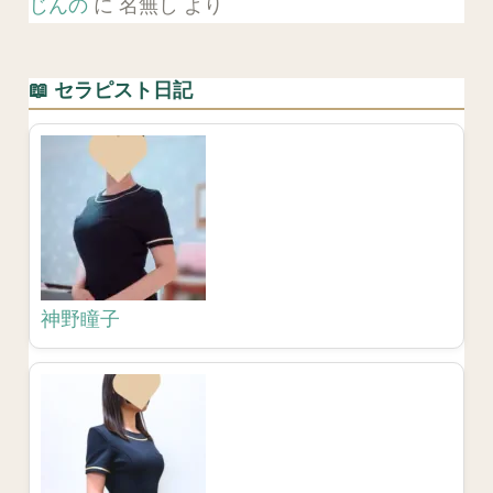
じんの
に
名無し
より
📖 セラピスト日記
神野瞳子