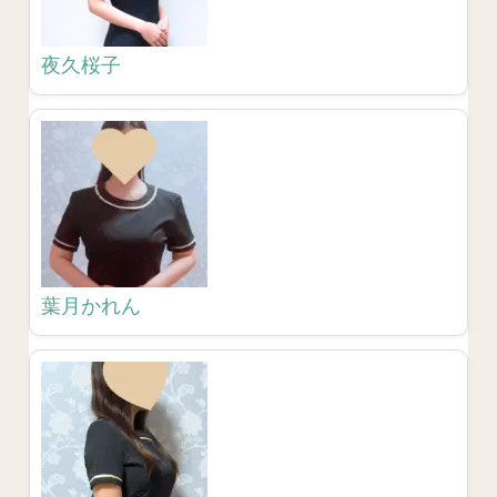
夜久桜子
葉月かれん