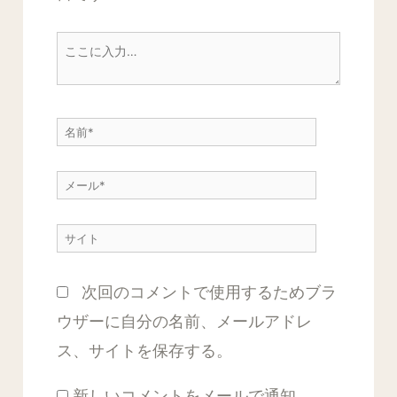
こ
こ
に
名
入
前
力…
メ
*
ー
サ
ル
イ
*
次回のコメントで使用するためブラ
ト
ウザーに自分の名前、メールアドレ
ス、サイトを保存する。
新しいコメントをメールで通知