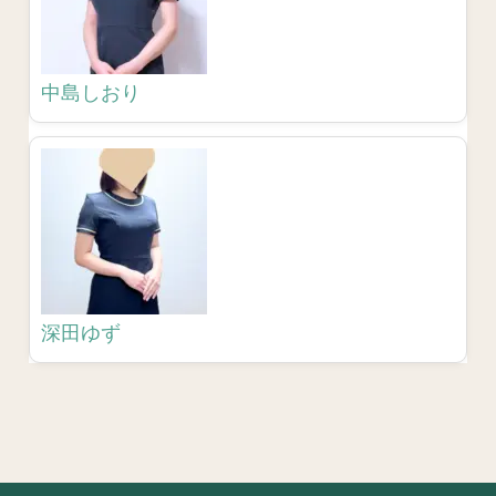
中島しおり
深田ゆず