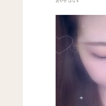
あやせ はな🌷