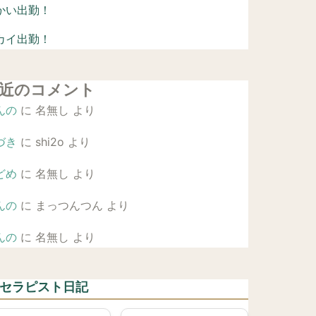
かい出勤！
カイ出勤！
近のコメント
んの
に
名無し
より
づき
に
shi2o
より
どめ
に
名無し
より
んの
に
まっつんつん
より
んの
に
名無し
より
 セラピスト日記