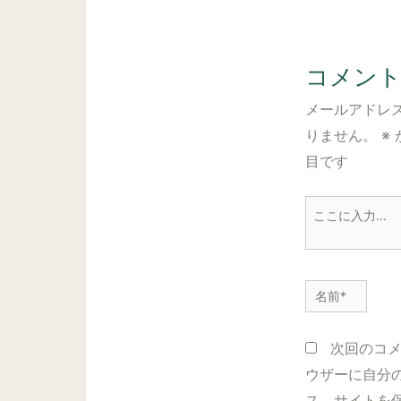
コメン
メールアドレ
りません。
※
目です
こ
こ
に
入
名
力…
前
*
次回のコ
ウザーに自分
ス、サイトを