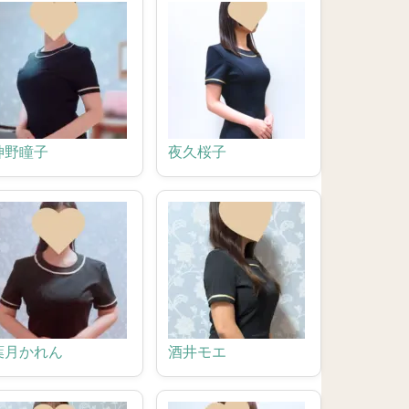
神野瞳子
夜久桜子
葉月かれん
酒井モエ