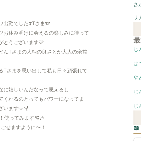
さ
サ
出勤でした❣️Tさま🫶
🤍お休み明けに会えるの楽しみに待って
最
がとうございます🩷
じ
どんTさまの人柄の良さとか大人の余裕
は
るTさまを思い出して私も日々頑張れて
や
なに嬉しいんだなって思えるし
じ
てくれるのとってもパワーになってま
じ
います🫶🫧
！使ってみます🫧🎶
過ごせますように〜！
