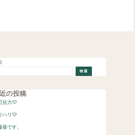
ご予約はこちら
索
検索
近の投稿
可抗力♡
リハリ♡
藤葵です。