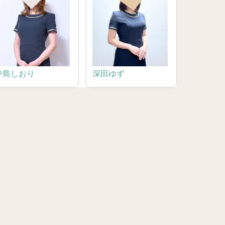
中島しおり
深田ゆず