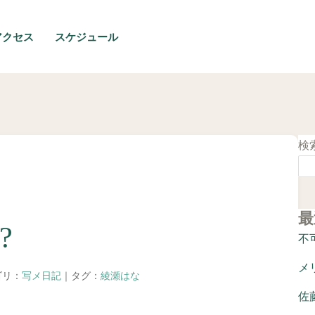
アクセス
スケジュール
検
最
?
不
メ
ゴリ：
写メ日記
｜タグ：
綾瀬はな
佐