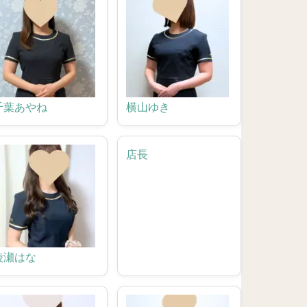
千葉あやね
横山ゆき
店長
綾瀬はな