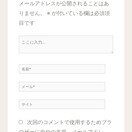
メールアドレスが公開されることはあ
りません。
※
が付いている欄は必須項
目です
こ
こ
に
名
入
前
力…
メ
*
ー
サ
ル
イ
*
次回のコメントで使用するためブラ
ト
ウザーに自分の名前、メールアドレ