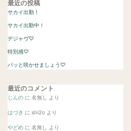
最近の投稿
サカイ出勤！
サカイ出勤中！
デジャヴ♡
特別感♡
パッと咲かせましょう♡
最近のコメント
じんの
に
名無し
より
はづき
に
shi2o
より
やどめ
に
名無し
より