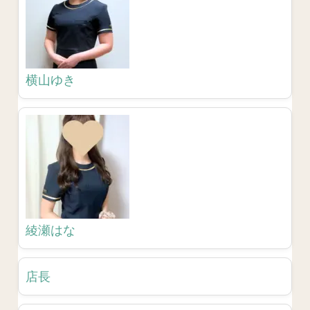
横山ゆき
綾瀬はな
店長