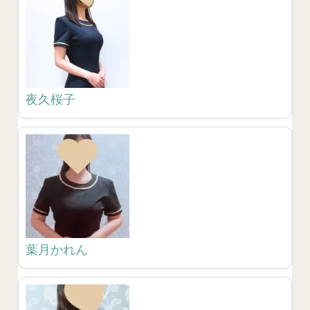
夜久桜子
葉月かれん