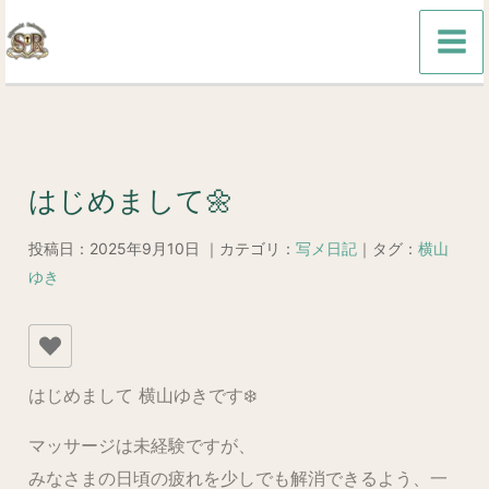
内
容
を
ス
キ
ッ
はじめまして🌼
プ
投稿日：2025年9月10日 ｜カテゴリ：
写メ日記
｜タグ：
横山
ゆき
はじめまして 横山ゆきです❄️
マッサージは未経験ですが、
みなさまの日頃の疲れを少しでも解消できるよう、一