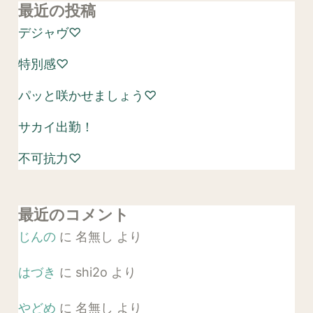
最近の投稿
デジャヴ♡
特別感♡
パッと咲かせましょう♡
サカイ出勤！
不可抗力♡
最近のコメント
じんの
に
名無し
より
はづき
に
shi2o
より
やどめ
に
名無し
より