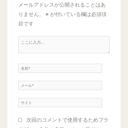
メールアドレスが公開されることはあ
りません。
※
が付いている欄は必須項
目です
こ
こ
に
名
入
前
力…
メ
*
ー
サ
ル
イ
*
次回のコメントで使用するためブラ
ト