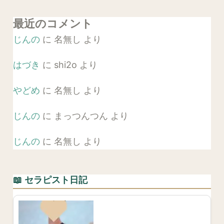
最近のコメント
じんの
に
名無し
より
はづき
に
shi2o
より
やどめ
に
名無し
より
じんの
に
まっつんつん
より
じんの
に
名無し
より
📖 セラピスト日記