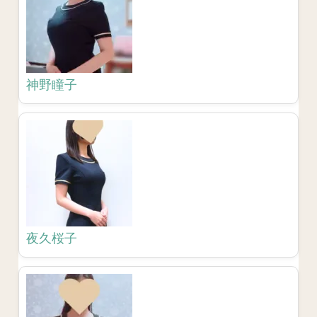
神野瞳子
夜久桜子