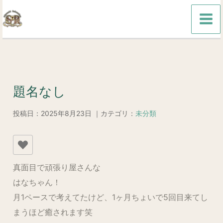
内
容
を
ス
キ
ッ
題名なし
プ
投稿日：2025年8月23日 ｜カテゴリ：
未分類
真面目で頑張り屋さんな
はなちゃん！
月1ペースで考えてたけど、1ヶ月ちょいで5回目来てし
まうほど癒されます笑