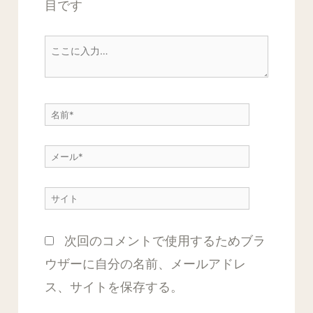
目です
こ
こ
に
名
入
前
力…
メ
*
ー
サ
ル
イ
*
次回のコメントで使用するためブラ
ト
ウザーに自分の名前、メールアドレ
ス、サイトを保存する。