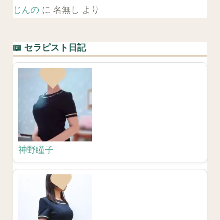
じんの
に
名無し
より
📖 セラピスト日記
神野瞳子