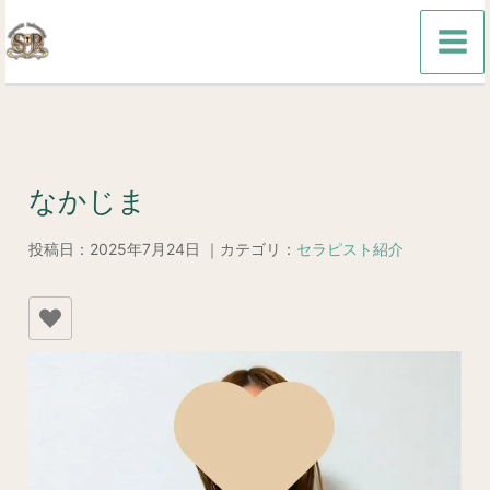
内
容
を
ス
キ
ッ
なかじま
プ
投稿日：2025年7月24日 ｜カテゴリ：
セラピスト紹介