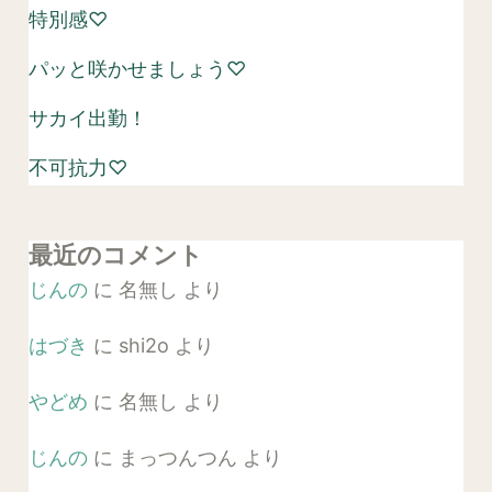
特別感♡
パッと咲かせましょう♡
サカイ出勤！
不可抗力♡
最近のコメント
じんの
に
名無し
より
はづき
に
shi2o
より
やどめ
に
名無し
より
じんの
に
まっつんつん
より