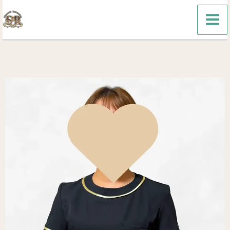
内
容
を
ス
キ
ッ
プ